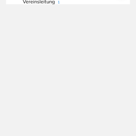
Vereinsleitung
1
Vereinsmeister
3
Viertelfinale
2
Voitl
1
Vorberichte
1
Weihnachtsferien
1
Wettkampf
2
Vielen Dank an unsere Partner