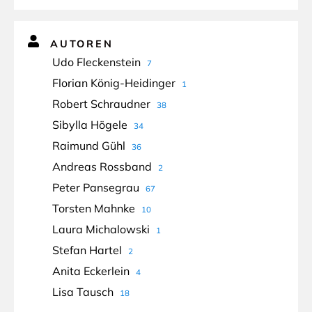
AUTOREN
Udo Fleckenstein
7
Florian König-Heidinger
1
Robert Schraudner
38
Sibylla Högele
34
Raimund Gühl
36
Andreas Rossband
2
Peter Pansegrau
67
Torsten Mahnke
10
Laura Michalowski
1
Stefan Hartel
2
Anita Eckerlein
4
Lisa Tausch
18