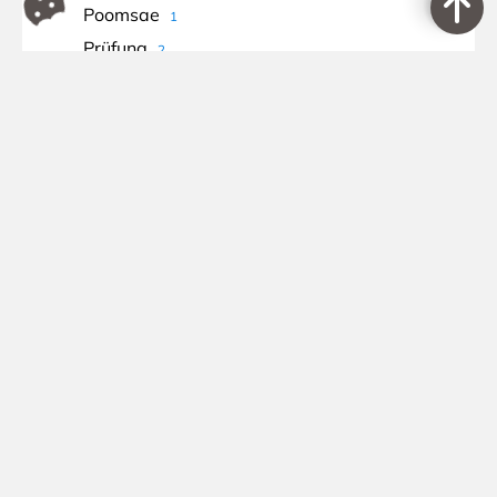
Poomsae
1
Prüfung
2
Rummy Cup
10
Senioren
17
Sommerferien
2
Sommerfest
2
Speed
1
Spielberichte
1
Spielbetrieb
2
Spiele
2
Spielenachmittag
2
Sponsor
1
Stammtisch
2
Taekwondo
3
Tischtennis
1