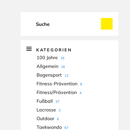
KATEGORIEN
100 Jahre
16
Allgemein
16
Bogensport
12
Fitness-Prävention
8
Fitness/Prävention
4
Fußball
37
Lacrosse
2
Outdoor
6
Taekwondo
67