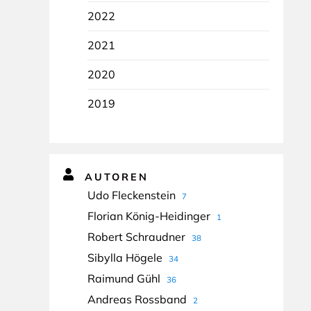
2022
2021
2020
2019
AUTOREN
Udo Fleckenstein
7
Florian König-Heidinger
1
Robert Schraudner
38
Sibylla Högele
34
Raimund Gühl
36
Andreas Rossband
2