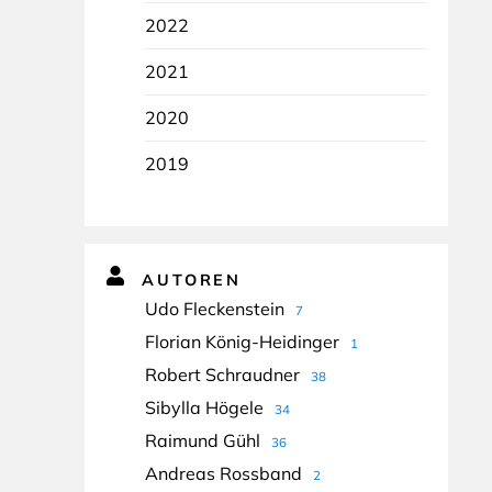
2022
2021
2020
2019
AUTOREN
Udo Fleckenstein
7
Florian König-Heidinger
1
Robert Schraudner
38
Sibylla Högele
34
Raimund Gühl
36
Andreas Rossband
2