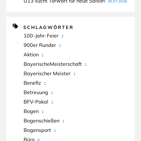
U13 sucht Torwart für neue Saison
30.07.2026
SCHLAGWÖRTER
100-Jahr-Feier
2
900er Runder
1
Aktion
1
BayerischeMeisterschaft
1
Bayerischer Meister
1
Benefiz
1
Betreuung
1
BFV-Pokal
1
Bogen
1
Bogenschießen
1
Bogensport
1
Büro
6