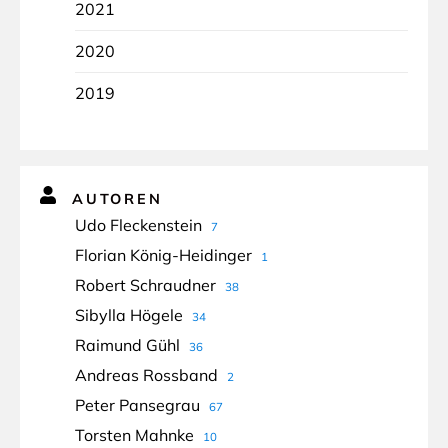
2021
2020
2019
AUTOREN
Udo Fleckenstein
7
Florian König-Heidinger
1
Robert Schraudner
38
Sibylla Högele
34
Raimund Gühl
36
Andreas Rossband
2
Peter Pansegrau
67
Torsten Mahnke
10