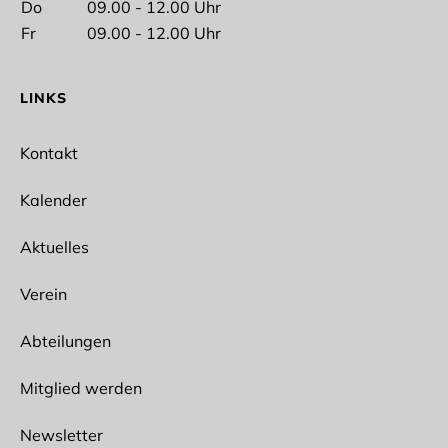
Nachname
Do
09.00 - 12.00 Uhr
Fr
09.00 - 12.00 Uhr
LINKS
E-Mail*
Kontakt
Kalender
Aktuelles
Ich interessiere mich für folgende Abteilungen
Spikeball
Verein
Ballet
Bogensport
Abteilungen
Wun Hop Kuen Do
Fitness/Prävention
Outdoor
Mitglied werden
Lacrosse
Fußball
Newsletter
Rope Skipping