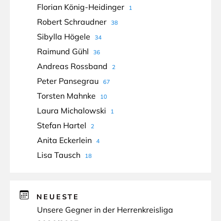
Florian König-Heidinger
1
Robert Schraudner
38
Sibylla Högele
34
Raimund Gühl
36
Andreas Rossband
2
Peter Pansegrau
67
Torsten Mahnke
10
Laura Michalowski
1
Stefan Hartel
2
Anita Eckerlein
4
Lisa Tausch
18
NEUESTE
Unsere Gegner in der Herrenkreisliga