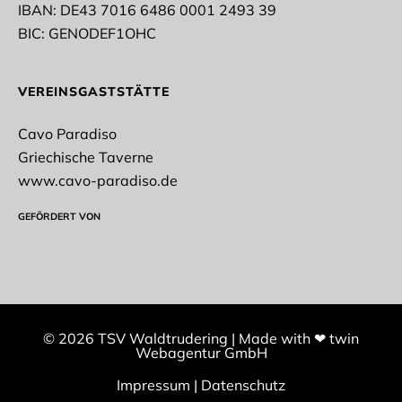
IBAN: DE43 7016 6486 0001 2493 39
* Pflichtfelder
BIC: GENODEF1OHC
Datenschutz*
VEREINSGASTSTÄTTE
Ich stimme der Erhebung, Verarbeitung und
Nutzung meiner personenbezogenen Daten gemäß
Cavo Paradiso
der datenschutzrechtlichen Einwilligungserklärung
zu.
Griechische Taverne
www.cavo-paradiso.de
Datenschutzerklärung
GEFÖRDERT VON
NEWSLETTER ABONNIEREN
© 2026 TSV Waldtrudering
|
Made with
❤
twin
Webagentur GmbH
Impressum
|
Datenschutz