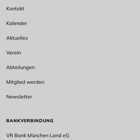
E-Mail*
Kontakt
Kalender
Aktuelles
Ich interessiere mich für folgende Abteilungen
Spikeball
Verein
Ballet
Bogensport
Abteilungen
Wun Hop Kuen Do
Fitness/Prävention
Outdoor
Mitglied werden
Lacrosse
Fußball
Newsletter
Rope Skipping
Tischtennis
Taekwondo
Vollyeball
BANKVERBINDUNG
Stockschießen
Turnen
VR Bank München Land eG