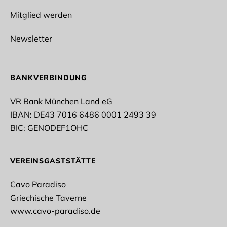
Fitness/Prävention
Outdoor
Mitglied werden
Lacrosse
Fußball
Newsletter
Rope Skipping
Tischtennis
Taekwondo
Vollyeball
BANKVERBINDUNG
Stockschießen
Turnen
VR Bank München Land eG
IBAN: DE43 7016 6486 0001 2493 39
* Pflichtfelder
BIC: GENODEF1OHC
Datenschutz*
VEREINSGASTSTÄTTE
Ich stimme der Erhebung, Verarbeitung und
Nutzung meiner personenbezogenen Daten gemäß
Cavo Paradiso
der datenschutzrechtlichen Einwilligungserklärung
zu.
Griechische Taverne
www.cavo-paradiso.de
Datenschutzerklärung