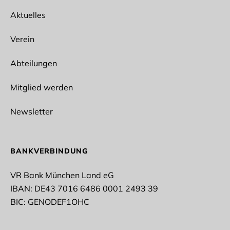
Aktuelles
Ich interessiere mich für folgende Abteilungen
Spikeball
Verein
Ballet
Bogensport
Abteilungen
Wun Hop Kuen Do
Fitness/Prävention
Outdoor
Mitglied werden
Lacrosse
Fußball
Newsletter
Rope Skipping
Tischtennis
Taekwondo
Vollyeball
BANKVERBINDUNG
Stockschießen
Turnen
VR Bank München Land eG
IBAN: DE43 7016 6486 0001 2493 39
* Pflichtfelder
BIC: GENODEF1OHC
Datenschutz*