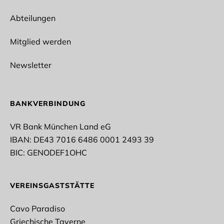
Ballet
Bogensport
Abteilungen
Wun Hop Kuen Do
Fitness/Prävention
Outdoor
Mitglied werden
Lacrosse
Fußball
Newsletter
Rope Skipping
Tischtennis
Taekwondo
Vollyeball
BANKVERBINDUNG
Stockschießen
Turnen
VR Bank München Land eG
IBAN: DE43 7016 6486 0001 2493 39
* Pflichtfelder
BIC: GENODEF1OHC
Datenschutz*
VEREINSGASTSTÄTTE
Ich stimme der Erhebung, Verarbeitung und
Nutzung meiner personenbezogenen Daten gemäß
Cavo Paradiso
der datenschutzrechtlichen Einwilligungserklärung
zu.
Griechische Taverne