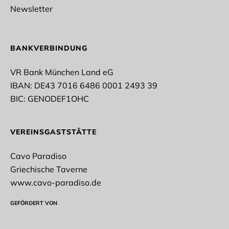
Fußball
Newsletter
Rope Skipping
Tischtennis
Taekwondo
Vollyeball
BANKVERBINDUNG
Stockschießen
Turnen
VR Bank München Land eG
IBAN: DE43 7016 6486 0001 2493 39
* Pflichtfelder
BIC: GENODEF1OHC
Datenschutz*
VEREINSGASTSTÄTTE
Ich stimme der Erhebung, Verarbeitung und
Nutzung meiner personenbezogenen Daten gemäß
Cavo Paradiso
der datenschutzrechtlichen Einwilligungserklärung
zu.
Griechische Taverne
www.cavo-paradiso.de
Datenschutzerklärung
GEFÖRDERT VON
NEWSLETTER ABONNIEREN