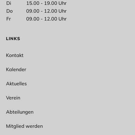
Di
15.00 - 19.00 Uhr
Nachname
Do
09.00 - 12.00 Uhr
Fr
09.00 - 12.00 Uhr
LINKS
E-Mail*
Kontakt
Kalender
Aktuelles
Ich interessiere mich für folgende Abteilungen
Spikeball
Verein
Ballet
Bogensport
Abteilungen
Wun Hop Kuen Do
Fitness/Prävention
Outdoor
Mitglied werden
Lacrosse