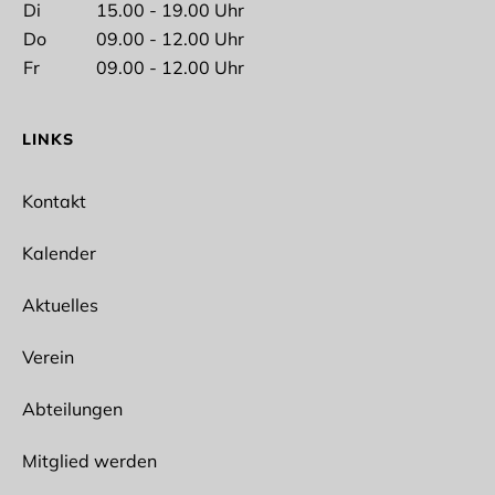
Di
15.00 - 19.00 Uhr
Nachname
Do
09.00 - 12.00 Uhr
Fr
09.00 - 12.00 Uhr
LINKS
E-Mail*
Kontakt
Kalender
Aktuelles
Ich interessiere mich für folgende Abteilungen
Spikeball
Verein
Ballet
Bogensport
Abteilungen
Wun Hop Kuen Do
Fitness/Prävention
Outdoor
Mitglied werden
Lacrosse