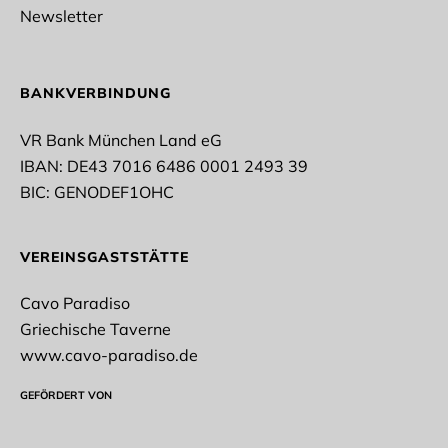
Fußball
Newsletter
Rope Skipping
Tischtennis
Taekwondo
Vollyeball
BANKVERBINDUNG
Stockschießen
Turnen
VR Bank München Land eG
IBAN: DE43 7016 6486 0001 2493 39
* Pflichtfelder
BIC: GENODEF1OHC
Datenschutz*
VEREINSGASTSTÄTTE
Ich stimme der Erhebung, Verarbeitung und
Nutzung meiner personenbezogenen Daten gemäß
Cavo Paradiso
der datenschutzrechtlichen Einwilligungserklärung
zu.
Griechische Taverne
www.cavo-paradiso.de
Datenschutzerklärung
GEFÖRDERT VON
NEWSLETTER ABONNIEREN