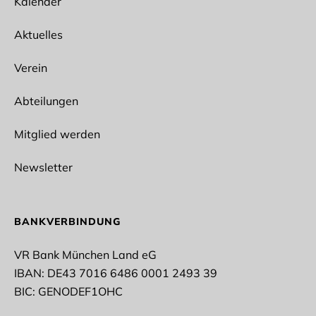
Kalender
Aktuelles
Ich interessiere mich für folgende Abteilungen
Spikeball
Verein
Ballet
Bogensport
Abteilungen
Wun Hop Kuen Do
Fitness/Prävention
Outdoor
Mitglied werden
Lacrosse
Fußball
Newsletter
Rope Skipping
Tischtennis
Taekwondo
Vollyeball
BANKVERBINDUNG
Stockschießen
Turnen
VR Bank München Land eG
IBAN: DE43 7016 6486 0001 2493 39
* Pflichtfelder
BIC: GENODEF1OHC