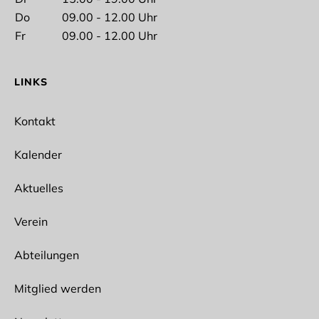
Nachname
Do
09.00 - 12.00 Uhr
Fr
09.00 - 12.00 Uhr
LINKS
E-Mail*
Kontakt
Kalender
Aktuelles
Ich interessiere mich für folgende Abteilungen
Spikeball
Verein
Ballet
Bogensport
Abteilungen
Wun Hop Kuen Do
Fitness/Prävention
Outdoor
Mitglied werden
Lacrosse
Fußball