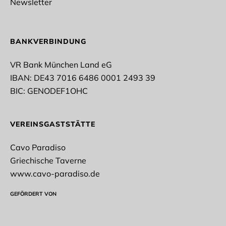
Newsletter
Rope Skipping
Tischtennis
Taekwondo
Vollyeball
BANKVERBINDUNG
Stockschießen
Turnen
VR Bank München Land eG
IBAN: DE43 7016 6486 0001 2493 39
* Pflichtfelder
BIC: GENODEF1OHC
Datenschutz*
VEREINSGASTSTÄTTE
Ich stimme der Erhebung, Verarbeitung und
Nutzung meiner personenbezogenen Daten gemäß
Cavo Paradiso
der datenschutzrechtlichen Einwilligungserklärung
zu.
Griechische Taverne
www.cavo-paradiso.de
Datenschutzerklärung
GEFÖRDERT VON
NEWSLETTER ABONNIEREN