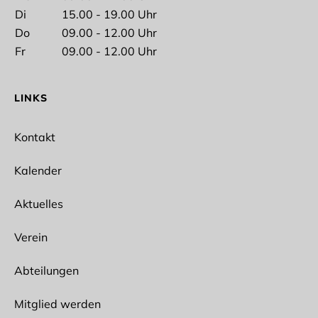
Di
15.00 - 19.00 Uhr
Nachname
Do
09.00 - 12.00 Uhr
Fr
09.00 - 12.00 Uhr
LINKS
E-Mail*
Kontakt
Kalender
Aktuelles
Ich interessiere mich für folgende Abteilungen
Spikeball
Verein
Ballet
Bogensport
Abteilungen
Wun Hop Kuen Do
Fitness/Prävention
Outdoor
Mitglied werden
Lacrosse