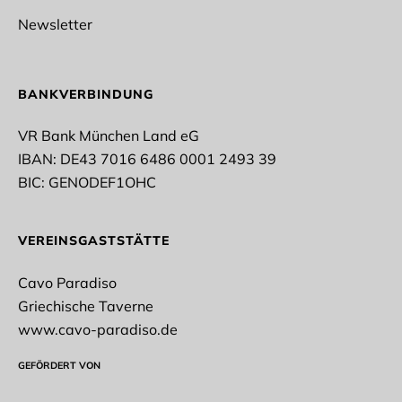
Fußball
Newsletter
Rope Skipping
Tischtennis
Taekwondo
Vollyeball
BANKVERBINDUNG
Stockschießen
Turnen
VR Bank München Land eG
IBAN: DE43 7016 6486 0001 2493 39
* Pflichtfelder
BIC: GENODEF1OHC
Datenschutz*
VEREINSGASTSTÄTTE
Ich stimme der Erhebung, Verarbeitung und
Nutzung meiner personenbezogenen Daten gemäß
Cavo Paradiso
der datenschutzrechtlichen Einwilligungserklärung
zu.
Griechische Taverne
www.cavo-paradiso.de
Datenschutzerklärung
GEFÖRDERT VON
NEWSLETTER ABONNIEREN