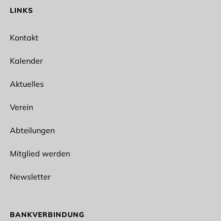
LINKS
E-Mail*
Kontakt
Kalender
Aktuelles
Ich interessiere mich für folgende Abteilungen
Spikeball
Verein
Ballet
Bogensport
Abteilungen
Wun Hop Kuen Do
Fitness/Prävention
Outdoor
Mitglied werden
Lacrosse
Fußball
Newsletter
Rope Skipping
Tischtennis
Taekwondo
Vollyeball
BANKVERBINDUNG
Stockschießen