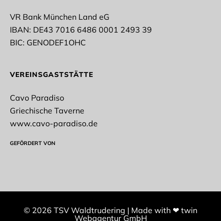
Turnen
VR Bank München Land eG
IBAN: DE43 7016 6486 0001 2493 39
* Pflichtfelder
BIC: GENODEF1OHC
Datenschutz*
VEREINSGASTSTÄTTE
Ich stimme der Erhebung, Verarbeitung und
Nutzung meiner personenbezogenen Daten gemäß
Cavo Paradiso
der datenschutzrechtlichen Einwilligungserklärung
zu.
Griechische Taverne
www.cavo-paradiso.de
Datenschutzerklärung
GEFÖRDERT VON
NEWSLETTER ABONNIEREN
© 2026 TSV Waldtrudering
|
Made with
❤
twin
Webagentur GmbH