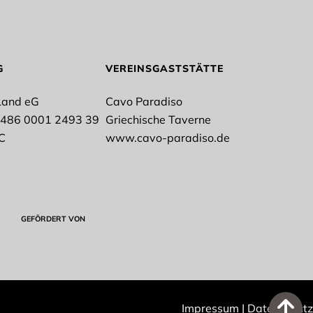
E-Mail*
G
VEREINSGASTSTÄTTE
Land eG
Cavo Paradiso
6486 0001 2493 39
Griechische Taverne
C
www.cavo-paradiso.de
GEFÖRDERT VON
NEWSLETTER
ABONNIEREN
Impressum
|
Datenschutz