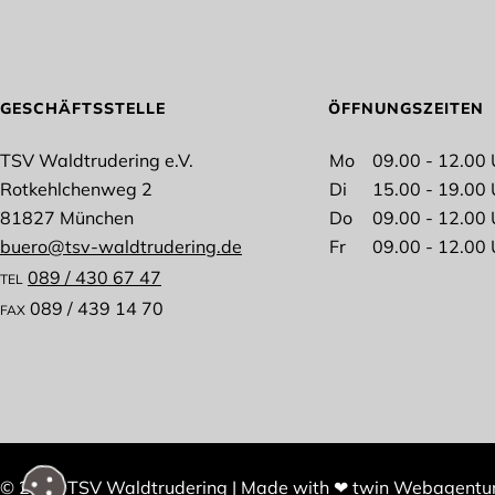
Anrede
Vorna
GESCHÄFTSSTELLE
ÖFFNUNGSZEITEN
TSV Waldtrudering e.V.
Mo
09.00 - 12.00 
Rotkehlchenweg 2
Di
15.00 - 19.00 
81827 München
Do
09.00 - 12.00 
Ich interessiere mich für folgende Abteilung
buero@tsv-waldtrudering.de
Fr
09.00 - 12.00 
Spikeball
Ball
089 / 430 67 47
Wun Hop Kuen Do
Fitn
TEL
Lacrosse
Fußb
089 / 439 14 70
FAX
Tischtennis
Tae
Stockschießen
Tur
* Pflichtfelder
Datens
Ich 
Verarb
© 2026 TSV Waldtrudering
|
Made with
❤
twin Webagentu