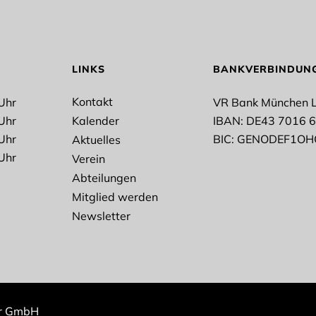
me
Nachname
LINKS
BANKVERBINDUN
Kontakt
Uhr
VR Bank München 
Uhr
Kalender
IBAN: DE43 7016 
Uhr
BIC: GENODEF1OH
Aktuelles
en
Uhr
Verein
et
Bogensport
Abteilungen
ess/Prävention
Outdoor
all
Rope Skipping
Mitglied werden
kwondo
Vollyeball
Newsletter
nen
chutz*
Datenschutzerklärung
stimme der Erhebung,
eitung und Nutzung
r GmbH