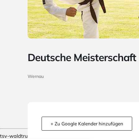
Deutsche Meisterschaf
Wernau
+ Zu Google Kalender hinzufügen
stellungen
tsv-waldtrudering.de wird mit Stolz präsentiert von
WordPr