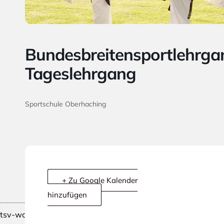
Bundesbreitensportlehrgan
Tageslehrgang
Sportschule Oberhaching
+ Zu Google Kalender
hinzufügen
tsv-waldtrudering.de wird mit Stolz präsentiert von
WordPr